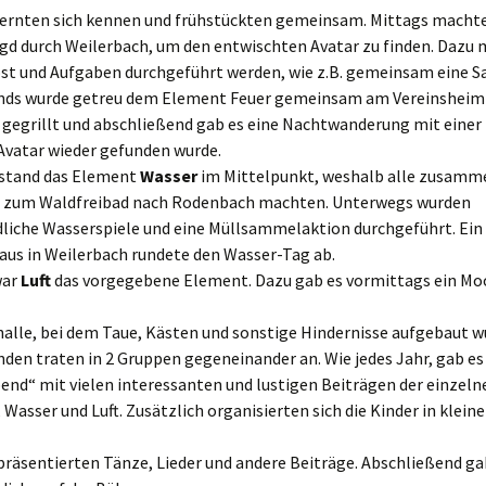
 lernten sich kennen und frühstückten gemeinsam. Mittags machte
agd durch Weilerbach, um den entwischten Avatar zu finden. Dazu
öst und Aufgaben durchgeführt werden, wie z.B. gemeinsam eine S
nds wurde getreu dem Element Feuer gemeinsam am Vereinsheim 
 gegrillt und abschließend gab es eine Nachtwanderung mit einer
 Avatar wieder gefunden wurde.
stand das Element
Wasser
im Mittelpunkt, weshalb alle zusamm
zum Waldfreibad nach Rodenbach machten. Unterwegs wurden
dliche Wasserspiele und eine Müllsammelaktion durchgeführt. Ei
aus in Weilerbach rundete den Wasser-Tag ab.
war
Luft
das vorgegebene Element. Dazu gab es vormittags ein M
halle, bei dem Taue, Kästen und sonstige Hindernisse aufgebaut w
den traten in 2 Gruppen gegeneinander an. Wie jedes Jahr, gab es
end“ mit vielen interessanten und lustigen Beiträgen der einzel
, Wasser und Luft. Zusätzlich organisierten sich die Kinder in klein
präsentierten Tänze, Lieder und andere Beiträge. Abschließend gab