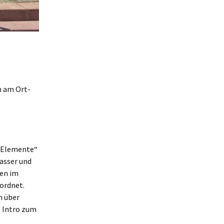
n am Ort-
r Elemente“
asser und
en im
ordnet.
n über
 Intro zum