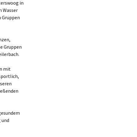
terswoog in
m Wasser
in Gruppen
nzen,
ie Gruppen
ilerbach.
n mit
portlich,
nseren
ließenden
 gesundem
g und