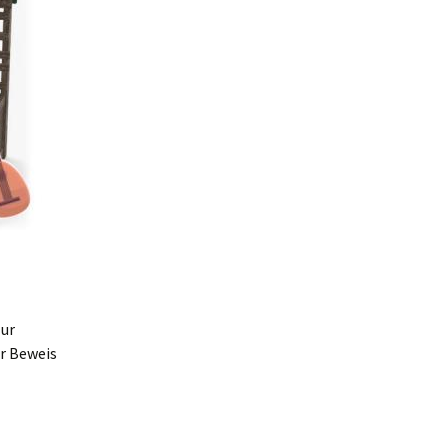
zur
er Beweis