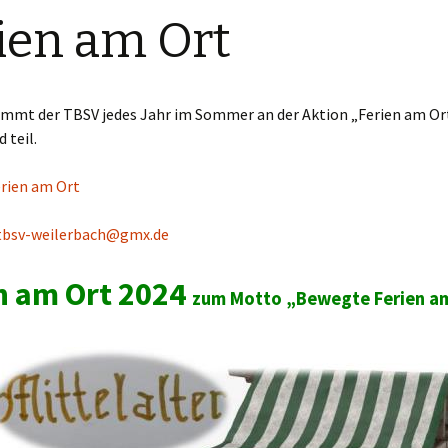
ien am Ort
Eltern-Kind-Turnen
Kleinkinderturnen
nimmt der TBSV jedes Jahr im Sommer an der Aktion „Ferien am Or
Kinderturnen für 5-6
Jährige
 teil.
Kinderturnen ab 7 Jahre
rien am Ort
tbsv-weilerbach@gmx.de
n am Ort 2024
zum
Motto „Bewegte Ferien a