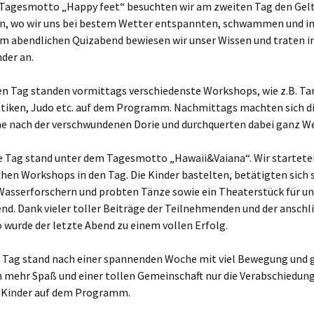
Tagesmotto „Happy feet“ besuchten wir am zweiten Tag den Gel
, wo wir uns bei bestem Wetter entspannten, schwammen und i
im abendlichen Quizabend bewiesen wir unser Wissen und traten 
der an.
n Tag standen vormittags verschiedenste Workshops, wie z.B. Ta
atiken, Judo etc. auf dem Programm. Nachmittags machten sich d
che nach der verschwundenen Dorie und durchquerten dabei ganz We
e Tag stand unter dem Tagesmotto „Hawaii&Vaiana“. Wir startete
hen Workshops in den Tag. Die Kinder bastelten, betätigten sich s
Wasserforschern und probten Tänze sowie ein Theaterstück für u
nd. Dank vieler toller Beiträge der Teilnehmenden und der ansch
 wurde der letzte Abend zu einem vollen Erfolg.
 Tag stand nach einer spannenden Woche mit viel Bewegung und
h mehr Spaß und einer tollen Gemeinschaft nur die Verabschiedun
r Kinder auf dem Programm.