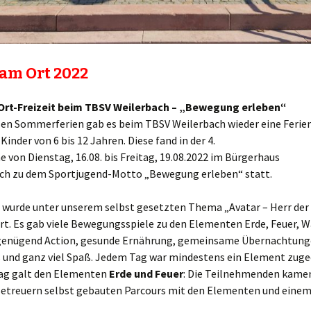
 am Ort 2022
Ort-Freizeit beim TBSV Weilerbach – „Bewegung erleben“
esen Sommerferien gab es beim TBSV Weilerbach wieder eine Ferie
 Kinder von 6 bis 12 Jahren. Diese fand in der 4.
 von Dienstag, 16.08. bis Freitag, 19.08.2022 im Bürgerhaus
ach zu dem Sportjugend-Motto „Bewegung erleben“ statt.
it wurde unter unserem selbst gesetzten Thema „Avatar – Herr de
rt. Es gab viele Bewegungsspiele zu den Elementen Erde, Feuer, W
 genügend Action, gesunde Ernährung, gemeinsame Übernachtung
 und ganz viel Spaß. Jedem Tag war mindestens ein Element zuge
Tag galt den Elementen
Erde und Feuer
: Die Teilnehmenden kame
Betreuern selbst gebauten Parcours mit den Elementen und einem