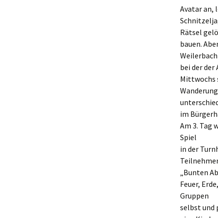
Avatar an,
Schnitzelj
Rätsel gel
bauen. Abe
Weilerbach
bei der der
Mittwochs 
Wanderung 
unterschie
im Bürgerh
Am 3. Tag 
Spiel
in der Turn
Teilnehmen
„Bunten Ab
Feuer, Erde
Gruppen
selbst und 