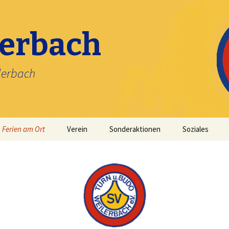
lerbach
lerbach
Ferien am Ort
Verein
Sonderaktionen
Soziales
Satzung
Kinderfasching
Vorstand
Kerweumzug
Beitritt
Nikolausfeier
Stundenbilder
Sonstiges