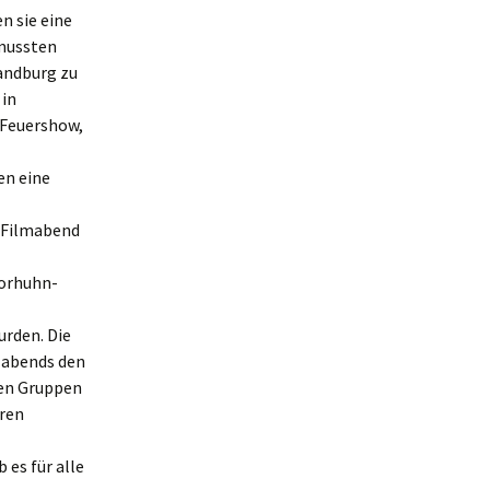
n sie eine
 mussten
andburg zu
in
 Feuershow,
en eine
n Filmabend
oorhuhn-
urden. Die
 abends den
nen Gruppen
eren
 es für alle