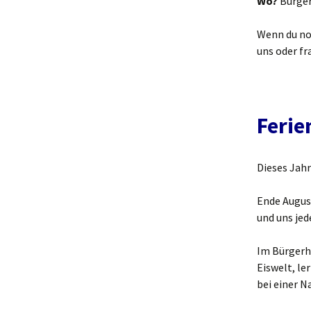
Wo?
Bürger
Wenn du no
uns oder fr
Ferie
Dieses Jahr
Ende Augus
und uns je
Im Bürgerh
Eiswelt, le
bei einer 