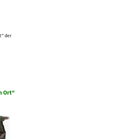
t“ der
m Ort“