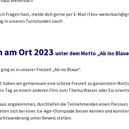
haus Weilerbach
ch Fragen hast, melde dich gerne per E-Mail (tbsv-weilerbach@gm
ag in unseren Turnstunden nach!
n am Ort 2023
unter dem Motto „Ab ins Blaue
 ging es in unserer Freizeit „Ab ins Blaue“.
t haben wir gemeinsam eine schöne Freizeit zu genanntem Motto
den Tag an einem anderen Film zum Thema Wasser oder Eis orienti
aus angekommen, durchliefen die Teilnehmenden einen Parcours 
rnten sich bei einer Ice-Age-Olympiade besser kennen und konnte
Nachtwanderung unter Beweis stellen.