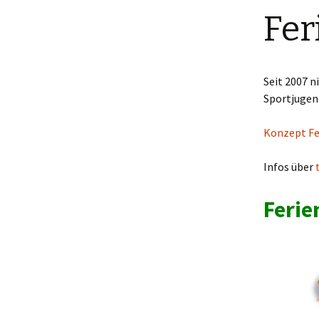
Fer
Kinderturnen
Männersport
Seit 2007 
Walking
Sportjugend
Step-Aerobic
Konzept Fe
Ski-Gymnastik für
Jedermann
Infos über
Ferie