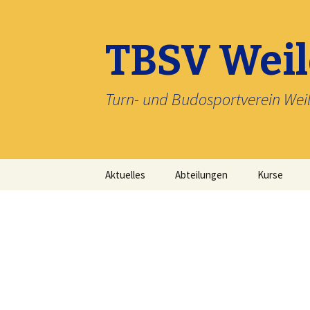
TBSV Wei
Turn- und Budosportverein Wei
Zum
Aktuelles
Abteilungen
Kurse
Inhalt
springen
Damengymnastik
Gezieltes Kraft- und
Faszientraining sowie
Ganzkörpertraining
Judoteam TBSV
Weilerbach