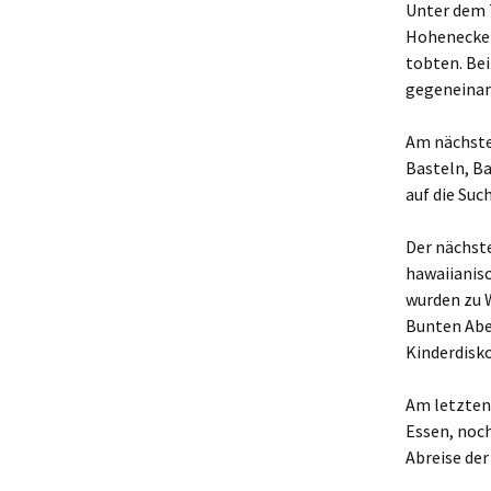
Unter dem 
Hohenecken
tobten. Be
gegeneinan
Am nächste
Basteln, B
auf die Su
Der nächst
hawaiianisc
wurden zu 
Bunten Abe
Kinderdisko
Am letzten
Essen, noc
Abreise de