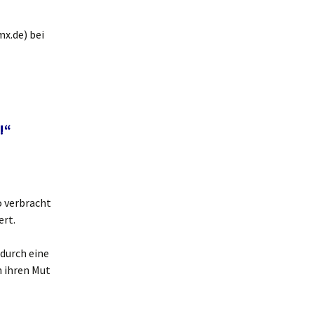
x.de) bei
!“
 verbracht
ert.
durch eine
n ihren Mut