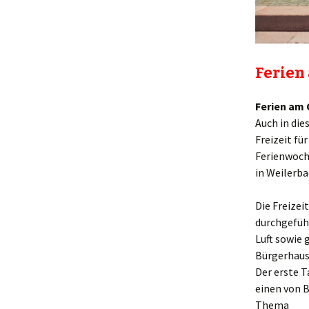
Ferien
Ferien am 
Auch in di
Freizeit für
Ferienwoche
in Weilerb
Die Freize
durchgefüh
Luft sowie
Bürgerhaus
Der erste 
einen von 
Thema