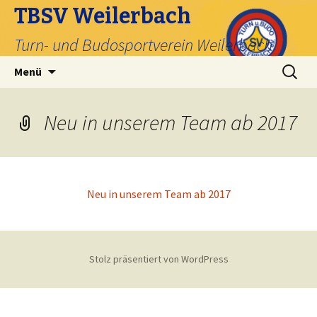
TBSV Weilerbach
Turn- und Budosportverein Weilerbach
Zum
Suche
Menü
Inhalt
nach:
springen
Neu in unserem Team ab 2017
Neu in unserem Team ab 2017
Stolz präsentiert von WordPress