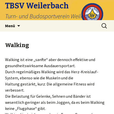
TBSV Weilerbach
Turn- und Budosportverein Weilerbach
Zum
Suche
Menü
Inhalt
nach:
springen
Walking
Walking ist eine „sanfte“ aber dennoch effektive und
gesundheitswirksame Ausdauersportart.
Durch regelmäßiges Walking wird das Herz-Kreislauf-
System, ebenso wie die Muskeln und die
Haltung gestärkt, kurz: Die allgemeine Fitness wird
verbessert.
Die Belastung für Gelenke, Sehnen und Bänder ist
wesentlich geringer als beim Joggen, da es beim Walking
keine „Flugphase“ gibt.