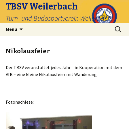
TBSV Weilerbach
Turn- und Budosportverein Weilerbach
Zum
Suche
Menü
Inhalt
nach:
springen
Nikolausfeier
Der TBSV veranstaltet jedes Jahr – in Kooperation mit dem
VfB – eine kleine Nikolausfeier mit Wanderung.
Fotonachlese: