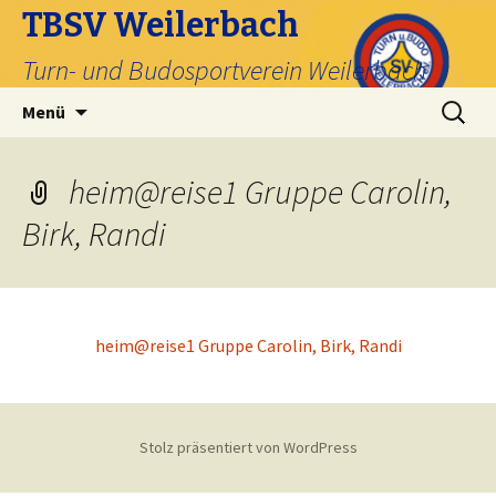
TBSV Weilerbach
Turn- und Budosportverein Weilerbach
Zum
Suche
Menü
Inhalt
nach:
springen
heim@reise1 Gruppe Carolin,
Birk, Randi
heim@reise1 Gruppe Carolin, Birk, Randi
Stolz präsentiert von WordPress