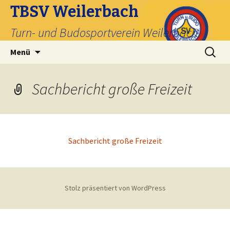
TBSV Weilerbach
Turn- und Budosportverein Weilerbach
Zum
Suche
Menü
Inhalt
nach:
springen
Sachbericht große Freizeit
Sachbericht große Freizeit
Stolz präsentiert von WordPress