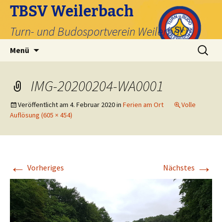
TBSV Weilerbach
Turn- und Budosportverein Weilerbach
Zum
Suche
Menü
Inhalt
nach:
springen
IMG-20200204-WA0001
Veröffentlicht am
4. Februar 2020
in
Ferien am Ort
Volle
Auflösung (605 × 454)
←
→
Vorheriges
Nächstes