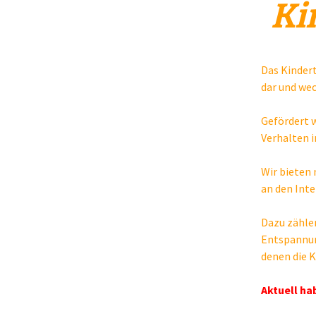
Ki
Kinderturnen
Männersport
Das Kindert
Walking
dar und wec
Step-Aerobic
Gefördert w
Verhalten i
Ski-Gymnastik für
Jedermann
Wir bieten 
an den Inte
Dazu zählen
Entspannun
denen die K
Aktuell ha