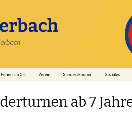
lerbach
lerbach
Ferien am Ort
Verein
Sonderaktionen
Soziales
Satzung
Kinderfasching
derturnen ab 7 Jahr
Vorstand
Kerweumzug
Beitritt
Nikolausfeier
Stundenbilder
Sonstiges