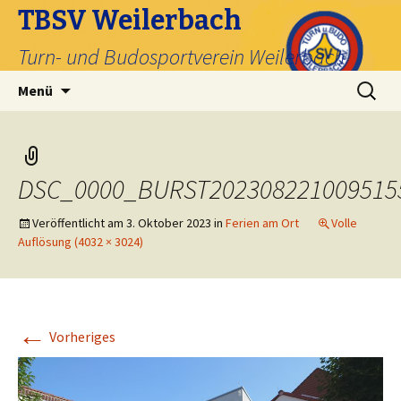
TBSV Weilerbach
Turn- und Budosportverein Weilerbach
Zum
Suche
Menü
Inhalt
nach:
springen
DSC_0000_BURST202308221009515
Veröffentlicht am
3. Oktober 2023
in
Ferien am Ort
Volle
Auflösung (4032 × 3024)
←
Vorheriges